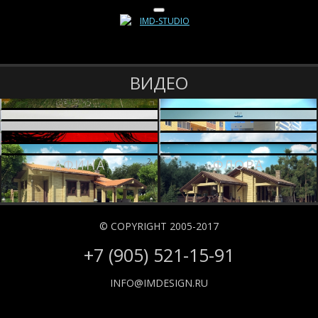
ВИДЕО
ПРЕЗЕНТАЦИЯ
ГОВОРОВО
10
9
АНИМАЦИЯ
ВОДНЫЙ
8
7
ЛИГО
КОММУНАРКА
6
5
ДИВАНА
КЛАПАН
ВОЙНА МИРОВ
ОЛИМПИЯ
4
3
АФИНА
ФЛОРА
2
1
© COPYRIGHT 2005-2017
+7 (905) 521-15-91
INFO@IMDESIGN.RU