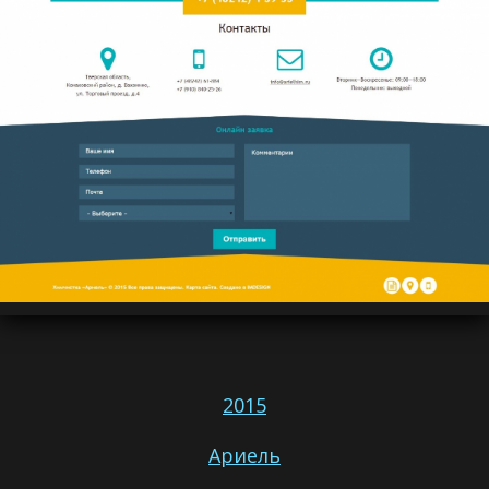
2015
Ариель