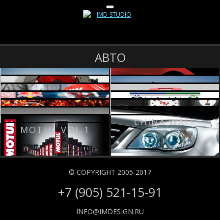
АВТО
ПОСАД ПРИЦЕП
SCHMIDT BRAKES
JBT BRAKES
МОТОТЕХНИКА
X-RACE
TRANCE AUTO
RESOL
СПАСПРОФИЛЬ
MOTUL VOL.2
WRANGLER
JBT BRAKES
CHINA WALL
MASTER
MOTUL VOL.1
SYSTEMS
© COPYRIGHT 2005-2017
+7 (905) 521-15-91
INFO@IMDESIGN.RU